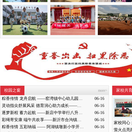
校园之窗
家校共
more>
粽香传情 龙舟启航 ——窑湾镇中心幼儿园中班开展端午节赛龙舟活动
06-16
灵动指尖舒展风采 德育润心助力成长——墨河中心小学举行五年级桌面操展示活动
06-16
逐梦新程 蓄力起航 ——新店中学举行八升九成长奋进仪式
06-16
彩绳寄安康 端午共欢享——新沂市合沟镇中心幼儿园开展端午节活动
06-16
粽香传情 五彩纳福 —— 阿湖镇墩新小学开展端午主题民俗活动
06-16