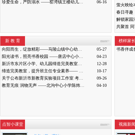
珍爱生命，严防溺水 ——窑湾镇王楼幼儿园开展防溺水安全演练活动
06-16
新 教 育
榜样家
more>
向阳而生，绽放精彩——马陵山镇中心幼儿园迎接新沂教育局“缔造完美教室”评比验收
05-27
书香伴成
阳光读书，照亮书香校园 ——唐店中心小学举行“阳光读书会”启动仪式
04-23
新沂市东片区小学、幼儿园缔造完美教室暨班主任能力提升培训活动在高流镇中心小学举行
12-28
缔造完美教室，提升班主任专业素养—— 新沂市南片区小学、幼儿园缔造完美教室暨班主任培训活动举行
10-17
关于公布新沂市新教育实验项目工作室 考核结果的通知
09-26
教育无痕 润物无声 ——北沟中心小学陈炜炜老师教学侧记
04-10
点智小课堂
视频新
more>