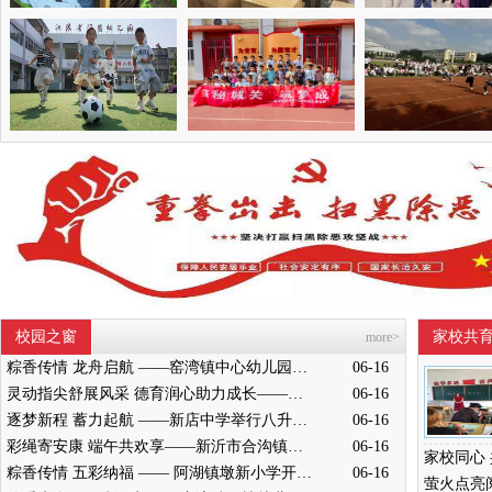
校园之窗
家校共
more>
粽香传情 龙舟启航 ——窑湾镇中心幼儿园中班开展端午节赛龙舟活动
06-16
灵动指尖舒展风采 德育润心助力成长——墨河中心小学举行五年级桌面操展示活动
06-16
逐梦新程 蓄力起航 ——新店中学举行八升九成长奋进仪式
06-16
彩绳寄安康 端午共欢享——新沂市合沟镇中心幼儿园开展端午节活动
06-16
粽香传情 五彩纳福 —— 阿湖镇墩新小学开展端午主题民俗活动
06-16