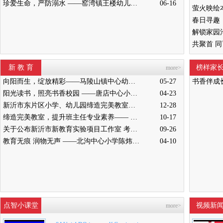
珍爱生命，严防溺水 ——窑湾镇王楼幼儿园开展防溺水安全演练活动
06-16
新 教 育
榜样家
more>
向阳而生，绽放精彩——马陵山镇中心幼儿园迎接新沂教育局“缔造完美教室”评比验收
05-27
书香伴成
阳光读书，照亮书香校园 ——唐店中心小学举行“阳光读书会”启动仪式
04-23
新沂市东片区小学、幼儿园缔造完美教室暨班主任能力提升培训活动在高流镇中心小学举行
12-28
缔造完美教室，提升班主任专业素养—— 新沂市南片区小学、幼儿园缔造完美教室暨班主任培训活动举行
10-17
关于公布新沂市新教育实验项目工作室 考核结果的通知
09-26
教育无痕 润物无声 ——北沟中心小学陈炜炜老师教学侧记
04-10
点智小课堂
视频新
more>